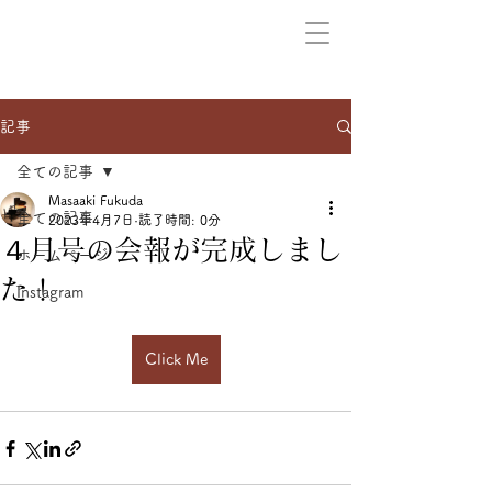
記事
全ての記事
Masaaki Fukuda
全ての記事
2023年4月7日
読了時間: 0分
４月号の会報が完成しまし
ホームページ
た！
Instagram
Click Me