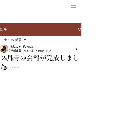
記事
全ての記事
Masaaki Fukuda
全ての記事
2024年2月3日
読了時間: 0分
２月号の会報が完成しまし
ホームページ
た！
Instagram