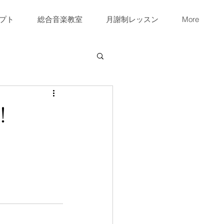
プト
総合音楽教室
月謝制レッスン
More
！